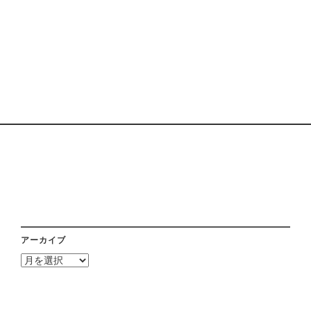
アーカイブ
ア
ー
カ
イ