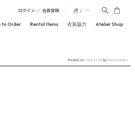
ログイン
会員登録
JP
EN
 to Order
Rental Items
衣装協力
Atelier Shop
Posted on
2024-11-30
by
Tamatebako