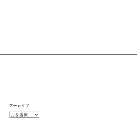
アーカイブ
ア
ー
カ
イ