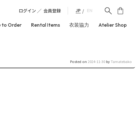
ログイン
会員登録
JP
EN
 to Order
Rental Items
衣装協力
Atelier Shop
Posted on
2024-11-30
by
Tamatebako