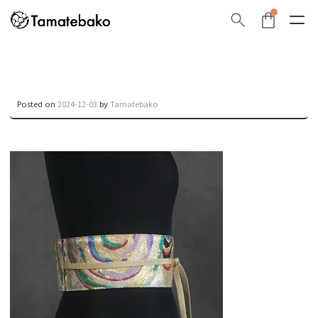
Posted on
2024-12-03
by
Tamatebako