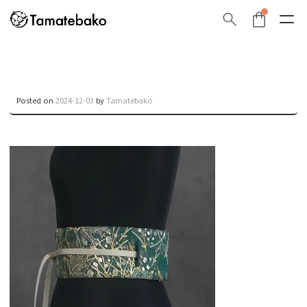
Posted on
2024-12-03
by
Tamatebako