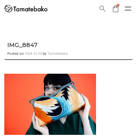
IMG_8847
Posted on
2024-11-30
by
Tamatebako