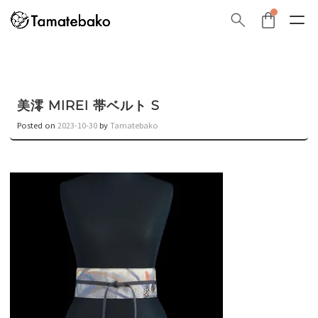
美澪 MIREI 帯ベルト S
Posted on
2023-10-30
by
Tamatebako