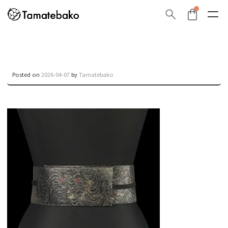
Posted on
2026-04-07
by
Tamatebako