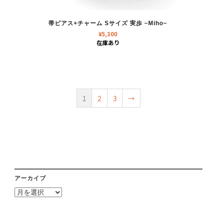
帯ピアス+チャーム Sサイズ 実歩 ~Miho~
¥
5,300
在庫あり
1
2
3
→
アーカイブ
ア
ー
カ