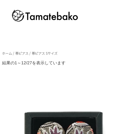
ホーム
/
帯ピアス
/ 帯ピアス Sサイズ
新
結果の1～12/27を表示しています
し
い
順