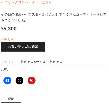
イヤリングコンバーターはこちら
その日の服装やヘアスタイルに合わせてたくさんコーディネートして
みてくださいね。
5,300
¥
在庫あり
帯
お買い物カゴに追加
ピ
ア
ス
カテゴリー:
帯ピアス Sサイズ
,
帯ピアス
+チ
ャ
共有:
ー
ム
S
サ
イ
説明
ズ
綾