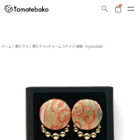
ホーム
/
帯ピアス
/ 帯ピアス+チャーム Sサイズ 綾錦 ~Ayanishiki~