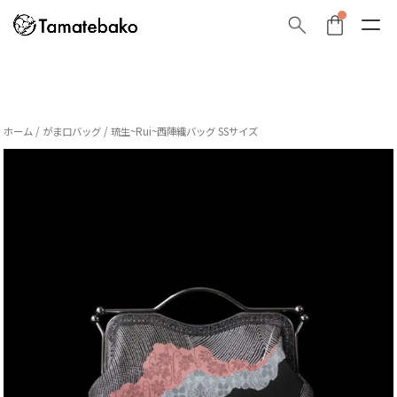
ホーム
/
がま口バッグ
/ 琉生~Rui~西陣織バッグ SSサイズ