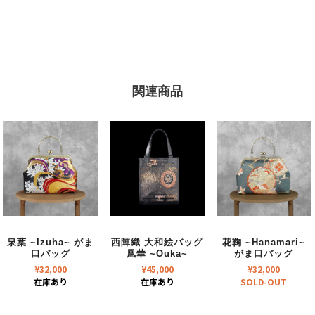
関連商品
泉葉 ~Izuha~ がま
西陣織 大和絵バッグ
花鞠 ~Hanamari~
口バッグ
凰華 ~Ouka~
がま口バッグ
¥
32,000
¥
45,000
¥
32,000
在庫あり
在庫あり
SOLD-OUT