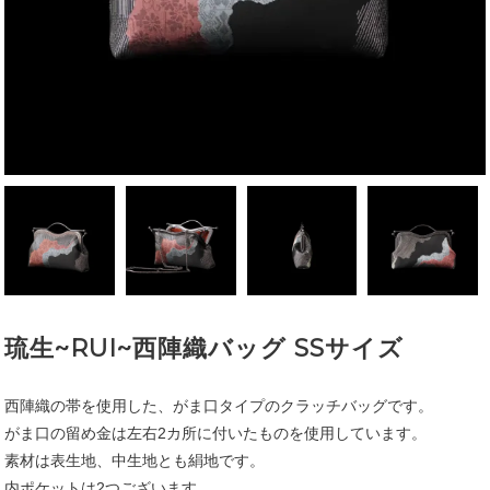
琉生~RUI~西陣織バッグ SSサイズ
西陣織の帯を使用した、がま口タイプのクラッチバッグです。
がま口の留め金は左右2カ所に付いたものを使用しています。
素材は表生地、中生地とも絹地です。
内ポケットは2つございます。