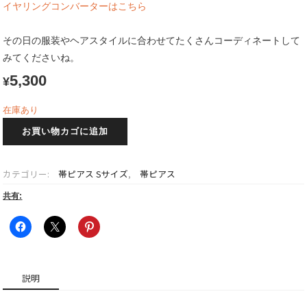
イヤリングコンバーターはこちら
その日の服装やヘアスタイルに合わせてたくさんコーディネートして
みてくださいね。
5,300
¥
在庫あり
帯
お買い物カゴに追加
ピ
ア
ス
カテゴリー:
帯ピアス Sサイズ
,
帯ピアス
+チ
ャ
共有:
ー
ム
S
サ
イ
説明
ズ
実