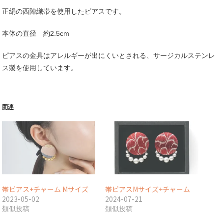
歩
正絹の西陣織帯を使用したピアスです。
~Miho~
個
本体の直径 約2.5cm
ピアスの金具はアレルギーが出にくいとされる、サージカルステンレ
ス製を使用しています。
関連
帯ピアス+チャーム Mサイズ
帯ピアスMサイズ+チャーム
2023-05-02
2024-07-21
類似投稿
類似投稿