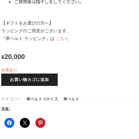
ご使用後は陰干しをしてください。
【ギフトをお選びの方へ】
ラッピングのご用意がございます。
『帯ベルト ラッピング』は
こちら
20,000
¥
在庫あり
華
お買い物カゴに追加
綴
~Hanatsuzuri~
帯
カテゴリー:
帯ベルト Sサイズ
,
帯ベルト
ベ
ル
共有:
ト
S
サ
イ