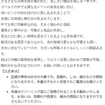
さまざまな古典文様が描かれた、美しさに物語を感じる一本です。
ゴールドの中でも異なるトーンの金糸を使い分け、
淡いピンクや白がほのかに差し込まれることで、
全体に立体感と奥行きが生まれています。
中でも特に印象的なのは、大きく描かれた花紋。
優美さと華やかさ、可憐さと気品が共存し、
見るたびに新しい表情を見せてくれるような存在感です。
格式のある意匠でありながら、光の加減で柔らかな可愛さも漂い、
きれいめなワンピースや、モダンな和装スタイルにしっくり馴染みま
す。
紐は三分幅の真田紐を使用し、ウエスト位置に合わせて調整が可能。
晴れやかな日のおでかけや、お祝いの装いにもおすすめです。
【注意事項】
正絹の帯地は水分が大敵です。型崩れ、しみ、縮みなどの原因
となりますので、多量の汗をかく状態でのご着用はお避けくだ
さい。
洗濯はクリーニング店にご依頼されることをお勧めいたしま
す。水洗いは、型崩れや色落ち、縮みの原因になりますのでな
さらないでください。