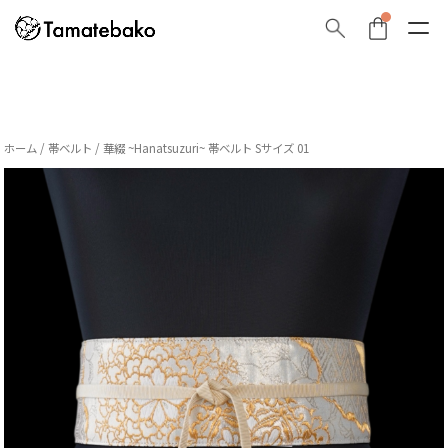
ホーム
/
帯ベルト
/ 華綴 ~Hanatsuzuri~ 帯ベルト Sサイズ 01