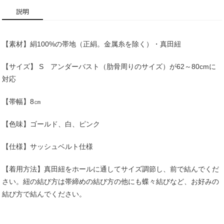
ズ
説明
01
個
【素材】絹100%の帯地（正絹。金属糸を除く）・真田紐
【サイズ】 S アンダーバスト（肋骨周りのサイズ）が62～80cmに
対応
【帯幅】8㎝
【色味】ゴールド、白、ピンク
【仕様】サッシュベルト仕様
【着用方法】真田紐をホールに通してサイズ調節し、前で結んでくだ
さい。紐の結び方は帯締めの結び方の他にも蝶々結びなど、お好みの
結び方で結んでください。