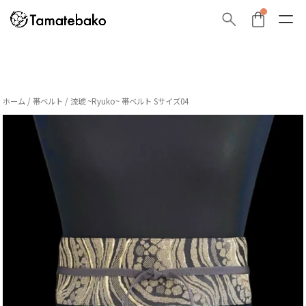
ホーム
/
帯ベルト
/ 流琥 ~Ryuko~ 帯ベルト Sサイズ04