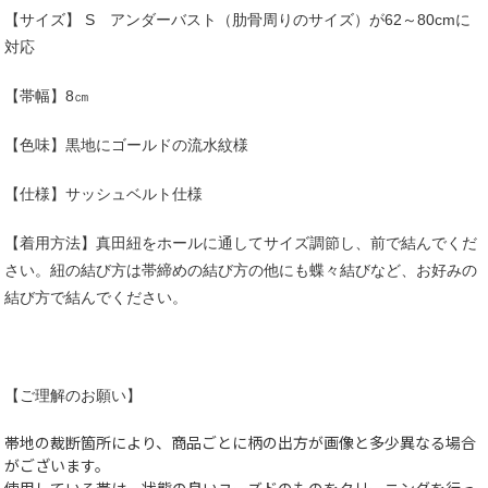
【サイズ】 S アンダーバスト（肋骨周りのサイズ）が62～80cmに
対応
【帯幅】8㎝
【色味】黒地にゴールドの流水紋様
【仕様】サッシュベルト仕様
【着用方法】真田紐をホールに通してサイズ調節し、前で結んでくだ
さい。紐の結び方は帯締めの結び方の他にも蝶々結びなど、お好みの
結び方で結んでください。
【ご理解のお願い】
帯地の裁断箇所により、商品ごとに柄の出方が画像と多少異なる場合
がございます。
使用している帯は、状態の良いユーズドのものをクリーニングを行っ