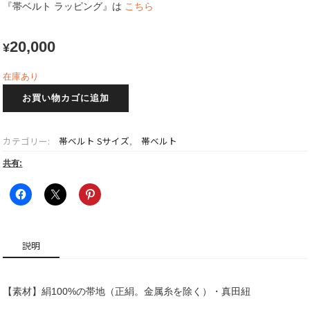
『帯ベルト ラッピング』は
こちら
20,000
¥
在庫あり
流
お買い物カゴに追加
琥
~Ryuko~
帯
カテゴリー:
帯ベルト Sサイズ
,
帯ベルト
ベ
ル
共有:
ト
S
サ
イ
ズ
説明
04
個
【素材】絹100%の帯地（正絹。金属糸を除く）・真田紐