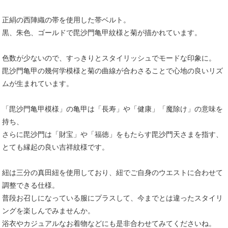
正絹の西陣織の帯を使用した帯ベルト。
黒、朱色、ゴールドで毘沙門亀甲紋様と菊が描かれています。
色数が少ないので、すっきりとスタイリッシュでモードな印象に。
毘沙門亀甲の幾何学模様と菊の曲線が合わさることで心地の良いリズ
ムが生まれています。
「毘沙門亀甲模様」の亀甲は「長寿」や「健康」「魔除け」の意味を
持ち、
さらに毘沙門は「財宝」や「福徳」をもたらす毘沙門天さまを指す、
とても縁起の良い吉祥紋様です。
紐は三分の真田紐を使用しており、紐でご自身のウエストに合わせて
調整できる仕様。
普段お召しになっている服にプラスして、今までとは違ったスタイリ
ングを楽しんでみませんか。
浴衣やカジュアルなお着物などにも是非合わせてみてくださいね。