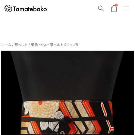
ホーム
/
帯ベルト
/ 菊勇 ~Kiyu~ 帯ベルト Sサイズ5