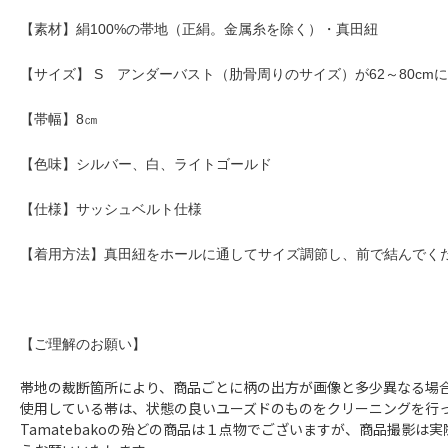
【素材】絹100%の帯地（正絹。金属糸を除く）・真田紐
【サイズ】 S アンダーバスト（肋骨周りのサイズ）が62～80cm
【帯幅】8㎝
【色味】シルバー、白、ライトゴールド
【仕様】サッシュベルト仕様
【着用方法】真田紐をホールに通してサイズ調節し、前で結んでく
【ご理解のお願い】
帯地の裁断箇所により、商品ごとに柄の出方が画像と多少異なる場
使用している帯は、状態の良いユーズドのものをクリーニングを行
Tamatebakoの殆どの商品は１点物でございますが、商品撮