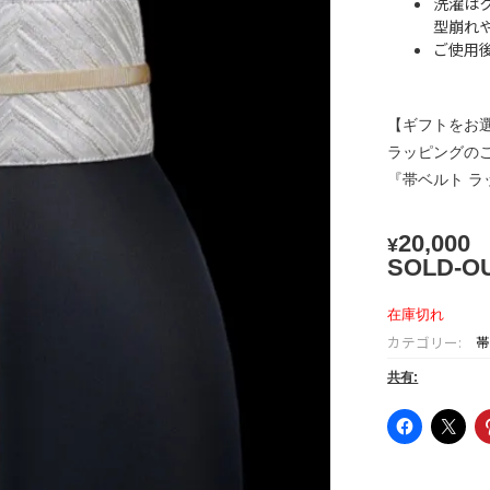
洗濯は
型崩れ
ご使用
【ギフトをお
ラッピングの
『帯ベルト 
20,000
¥
SOLD-O
在庫切れ
カテゴリー:
帯
共有: