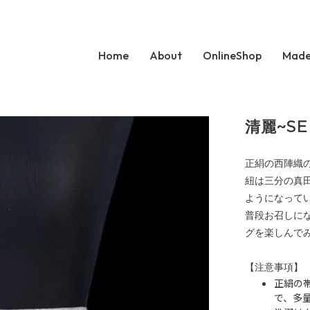
Home
About
OnlineShop
Made
清麗~SE
正絹の西陣織
紐は三分の真
ようになって
普段お召しに
グを楽しんで
【注意事項】
正絹の
で、多