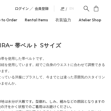
ログイン
会員登録
JP
EN
 to Order
Rental Items
衣装協力
Atelier Shop
IRA~ 帯ベルト Sサイズ
の帯を使用した帯ベルトです。
田紐を使用しています。紐でご自身のウエストに合わせて調整できる
います。
なっている洋服にプラスして、今までとは違った雰囲気のスタイリン
みませんか。
帯地は水分が大敵です。型崩れ、しみ、縮みなどの原因となりますの
量の汗をかく状態でのご着用はお避けください。