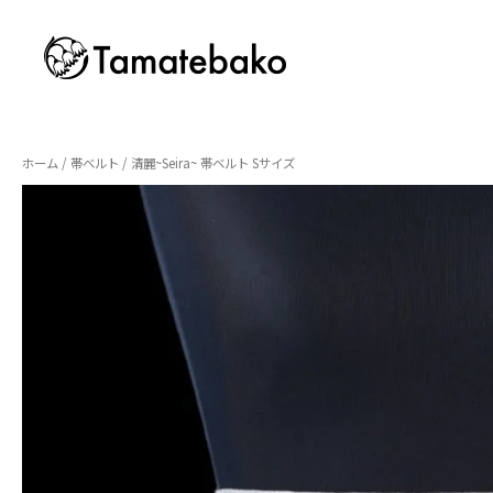
ホーム
/
帯ベルト
/ 清麗~Seira~ 帯ベルト Sサイズ