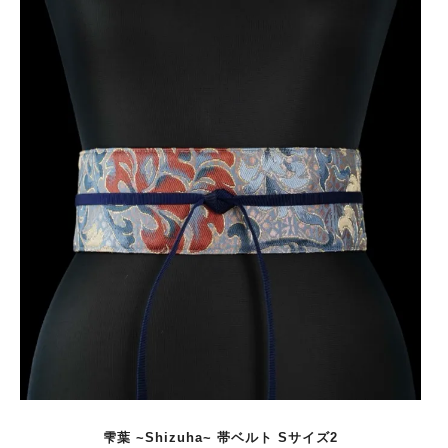
雫葉 ~Shizuha~ 帯ベルト Sサイズ2