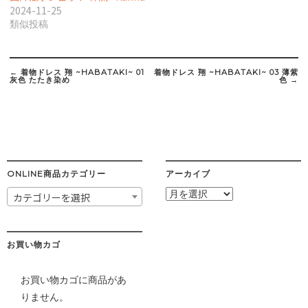
2024-11-25
類似投稿
Post
navigation
←
着物ドレス 翔 ~HABATAKI~ 01
着物ドレス 翔 ~HABATAKI~ 03 薄紫
灰色 たたき染め
色
→
ONLINE商品カテゴリー
アーカイブ
ア
カテゴリーを選択
ー
カ
イ
ブ
お買い物カゴ
お買い物カゴに商品があ
りません。