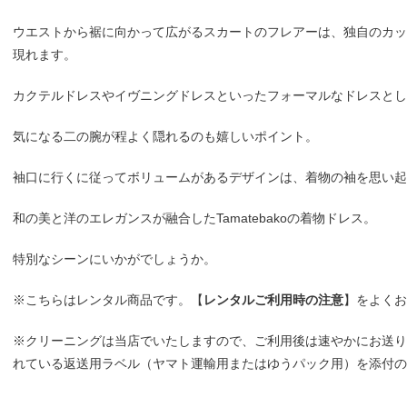
ウエストから裾に向かって広がるスカートのフレアーは、独自のカッ
現れます。
カクテルドレスやイヴニングドレスといったフォーマルなドレスとし
気になる二の腕が程よく隠れるのも嬉しいポイント。
袖口に行くに従ってボリュームがあるデザインは、着物の袖を思い起
和の美と洋のエレガンスが融合したTamatebakoの着物ドレス。
特別なシーンにいかがでしょうか。
※こちらはレンタル商品です。【
レンタルご利用時の注意
】をよくお
※クリーニングは当店でいたしますので、ご利用後は速やかにお送り
れている返送用ラベル（ヤマト運輸用またはゆうパック用）を添付の