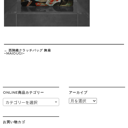
Post
navigation
←
西陣織クラッチバッグ 舞扇
~MAIOUGI~
ONLINE商品カテゴリー
アーカイブ
ア
カテゴリーを選択
ー
カ
イ
ブ
お買い物カゴ