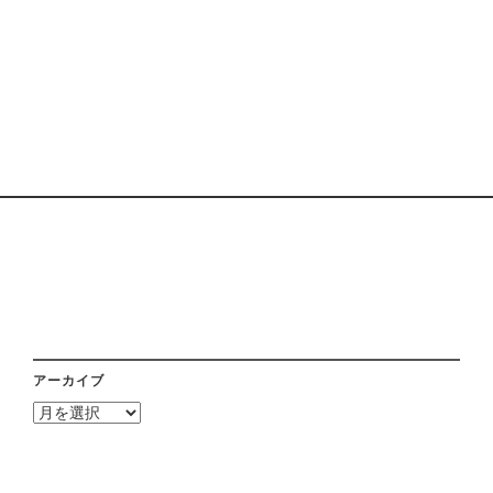
アーカイブ
ア
ー
カ
イ