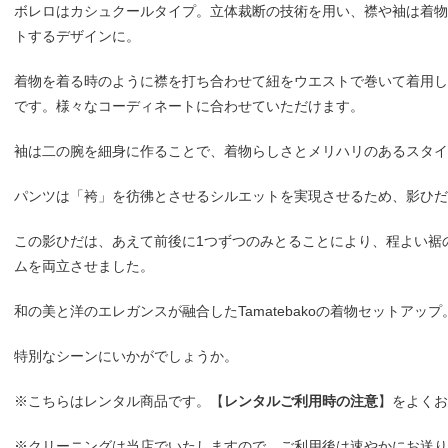
ボレロはカシュクールタイプ。立体裁断の技術を用い、襟や袖は着物
トするデザインに。
着物を着る時のように襟を打ち合わせて紐をウエストで巻いて着用し
です。様々なコーディネートに合わせていただけます。
袖は二の腕を細身に作ることで、着物らしさとメリハリのあるスタイ
パンツは「袴」を彷彿とさせるシルエットを実現させるため、影ひだ
この影ひだは、あえて前後に1つずつのみとることにより、程よい裾
ムを両立させました。
和の美と洋のエレガンスが融合したTamatebakoの着物セットアップ
特別なシーンにいかがでしょうか。
※こちらはレンタル商品です。【
レンタルご利用時の注意
】をよくお
※クリーニングは当店でいたしますので、ご利用後は速やかにお送り