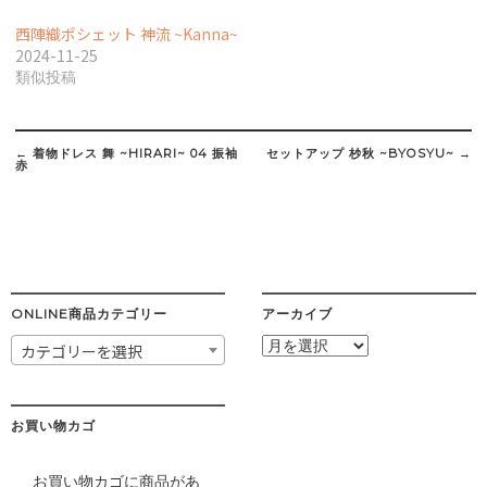
西陣織ポシェット 神流 ~Kanna~
2024-11-25
類似投稿
Post
navigation
←
着物ドレス 舞 ~HIRARI~ 04 振袖
セットアップ 杪秋 ~BYOSYU~
→
赤
ONLINE商品カテゴリー
アーカイブ
ア
カテゴリーを選択
ー
カ
イ
ブ
お買い物カゴ
お買い物カゴに商品があ